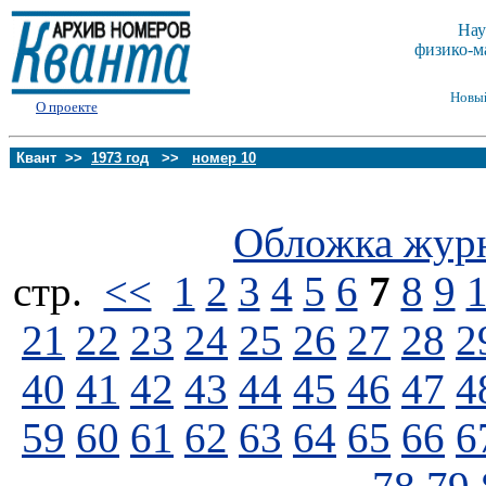
Нау
физико-м
Новы
О проекте
Квант >>
1973 год
>>
номер 10
Обложка жур
стp.
<<
1
2
3
4
5
6
7
8
9
21
22
23
24
25
26
27
28
2
40
41
42
43
44
45
46
47
4
59
60
61
62
63
64
65
66
6