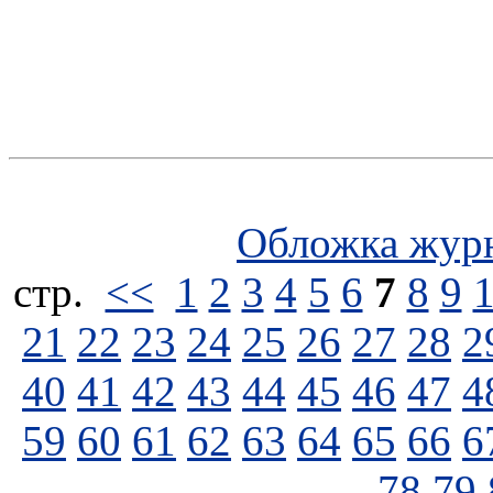
Обложка жур
стp.
<<
1
2
3
4
5
6
7
8
9
21
22
23
24
25
26
27
28
2
40
41
42
43
44
45
46
47
4
59
60
61
62
63
64
65
66
6
78
79