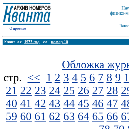
Нау
физико-м
Новы
О проекте
Квант >>
1973 год
>>
номер 10
Обложка жур
стp.
<<
1
2
3
4
5
6
7
8
9
21
22
23
24
25
26
27
28
2
40
41
42
43
44
45
46
47
4
59
60
61
62
63
64
65
66
6