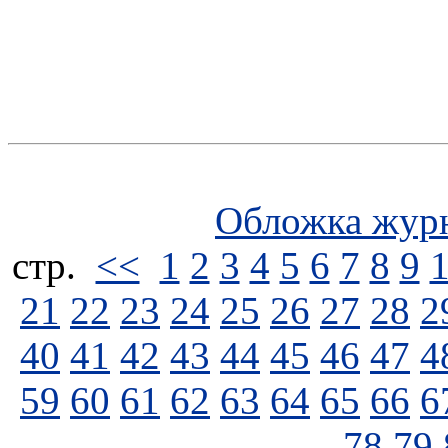
Обложка жур
стp.
<<
1
2
3
4
5
6
7
8
9
21
22
23
24
25
26
27
28
2
40
41
42
43
44
45
46
47
4
59
60
61
62
63
64
65
66
6
78
79