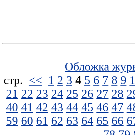
Обложка жур
стp.
<<
1
2
3
4
5
6
7
8
9
21
22
23
24
25
26
27
28
2
40
41
42
43
44
45
46
47
4
59
60
61
62
63
64
65
66
6
78
79