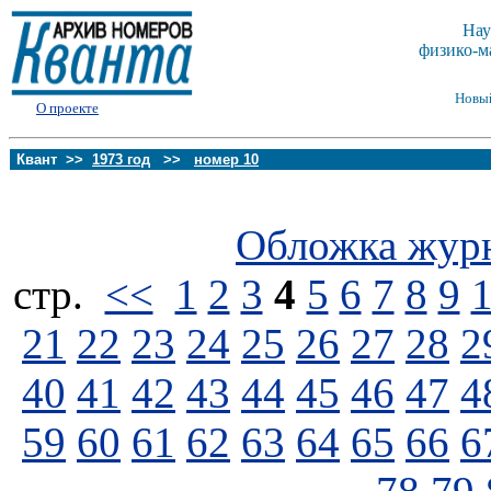
Нау
физико-м
Новы
О проекте
Квант >>
1973 год
>>
номер 10
Обложка жур
стp.
<<
1
2
3
4
5
6
7
8
9
21
22
23
24
25
26
27
28
2
40
41
42
43
44
45
46
47
4
59
60
61
62
63
64
65
66
6