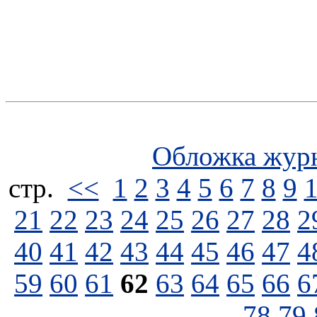
Обложка жур
стp.
<<
1
2
3
4
5
6
7
8
9
21
22
23
24
25
26
27
28
2
40
41
42
43
44
45
46
47
4
59
60
61
62
63
64
65
66
6
78
79