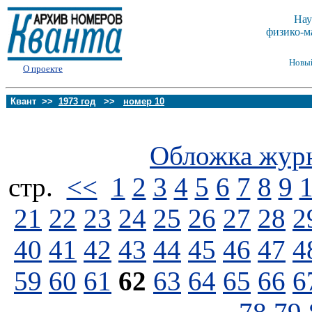
Нау
физико-м
Новы
О проекте
Квант >>
1973 год
>>
номер 10
Обложка жур
стp.
<<
1
2
3
4
5
6
7
8
9
21
22
23
24
25
26
27
28
2
40
41
42
43
44
45
46
47
4
59
60
61
62
63
64
65
66
6