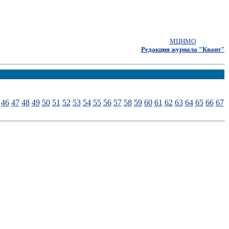
МЦНМО
Редакция журнала "Квант"
46
47
48
49
50
51
52
53
54
55
56
57
58
59
60
61
62
63
64
65
66
67