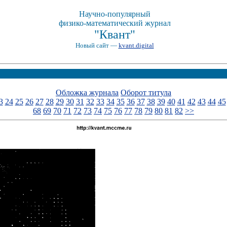
Научно-популярный
физико-математический журнал
"Квант"
Новый сайт —
kvant.digital
Обложка журнала
Оборот титула
3
24
25
26
27
28
29
30
31
32
33
34
35
36
37
38
39
40
41
42
43
44
45
68
69
70
71
72
73
74
75
76
77
78
79
80
81
82
>>