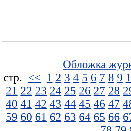
Обложка жур
стp.
<<
1
2
3
4
5
6
7
8
9
21
22
23
24
25
26
27
28
2
40
41
42
43
44
45
46
47
4
59
60
61
62
63
64
65
66
6
78
79