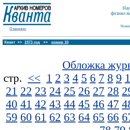
Нау
физико-м
Новы
О проекте
Квант >>
1973 год
>>
номер 10
Обложка жур
стp.
<<
1
2
3
4
5
6
7
8
9
21
22
23
24
25
26
27
28
2
40
41
42
43
44
45
46
47
4
59
60
61
62
63
64
65
66
6