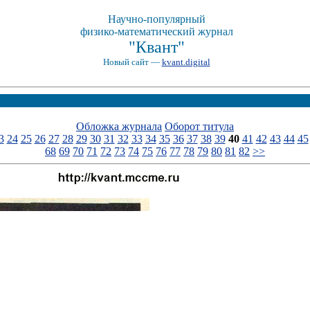
Научно-популярный
физико-математический журнал
"Квант"
Новый сайт —
kvant.digital
Обложка журнала
Оборот титула
3
24
25
26
27
28
29
30
31
32
33
34
35
36
37
38
39
40
41
42
43
44
45
68
69
70
71
72
73
74
75
76
77
78
79
80
81
82
>>