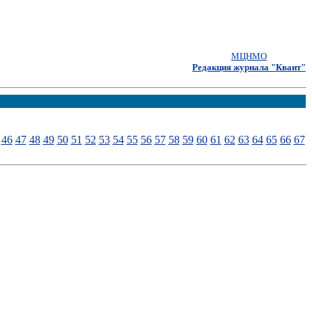
МЦНМО
Редакция журнала "Квант"
46
47
48
49
50
51
52
53
54
55
56
57
58
59
60
61
62
63
64
65
66
67