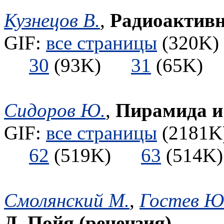
Кузнецов В.
,
Радиоактивн
GIF:
все страницы
(320K) 
30
(93K)
31
(65K
Сидоров Ю.
,
Пирамида и
GIF:
все страницы
(2181K)
62
(519K)
63
(514
Смолянский М.
,
Гостев Ю
Д. Пойя (рецензия)