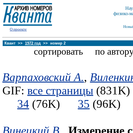
Нау
физико-м
Новы
О проекте
Квант >>
1972 год
>> номер 2
сортировать по автору
Варпаховский А.
,
Виленкин
GIF:
все страницы
(831K) 
34
(76K)
35
(96K
Винецкий В.
,
Измерение с