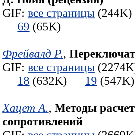
GIF:
все страницы
(244K) 
69
(65K)
Фрейвалд Р.
,
Переключат
GIF:
все страницы
(2274K)
18
(632K)
19
(547
Хацет А.
,
Методы расчет
сопротивлений
GIF:
все страницы
(2669K)