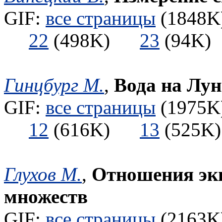
GIF:
все страницы
(1848K)
22
(498K)
23
(94
Гинцбург М.
,
Вода на Лун
GIF:
все страницы
(1975K)
12
(616K)
13
(525
Глухов М.
,
Отношения экв
множеств
GIF:
все страницы
(2163K)