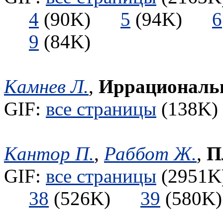
4
(90K)
5
(94K)
6
9
(84K)
Камнев Л.
,
Иррациональ
GIF:
все страницы
(138K) 
Кантор П.
,
Раббот Ж.
,
П
GIF:
все страницы
(2951K)
38
(526K)
39
(580