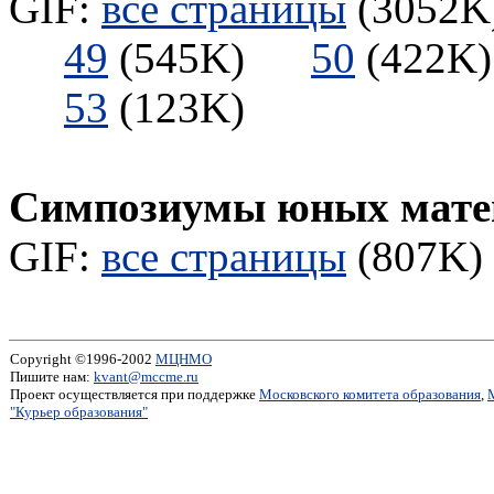
GIF:
все страницы
(3052K)
49
(545K)
50
(422
53
(123K)
Симпозиумы юных мате
GIF:
все страницы
(807K) 
Copyright ©1996-2002
МЦНМО
Пишите нам:
kvant@mccme.ru
Проект осуществляется при поддержке
Московского комитета образования
,
"Курьер образования"