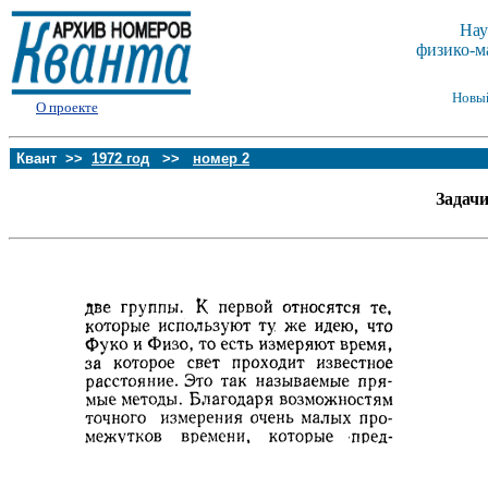
Нау
физико-м
Новы
О проекте
Квант >>
1972 год
>>
номер 2
Задач