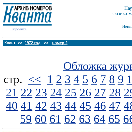
Нау
физико-м
Новы
О проекте
Квант >>
1972 год
>>
номер 2
Обложка жур
стp.
<<
1
2
3
4
5
6
7
8
9
21
22
23
24
25
26
27
28
2
40
41
42
43
44
45
46
47
4
59
60
61
62
63
64
65
6