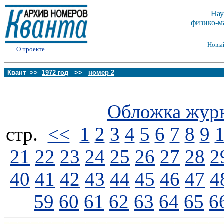
Нау
физико-м
Новы
О проекте
Квант >>
1972 год
>>
номер 2
Обложка жур
стp.
<<
1
2
3
4
5
6
7
8
9
21
22
23
24
25
26
27
28
2
40
41
42
43
44
45
46
47
4
59
60
61
62
63
64
65
6