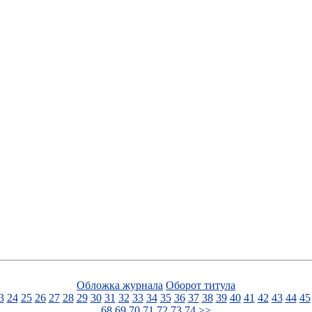
Обложка журнала
Оборот титула
3
24
25
26
27
28
29
30
31
32
33
34
35
36
37
38
39
40
41
42
43
44
45
68
69
70
71
72
73
74
>>