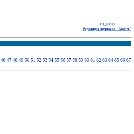
МЦНМО
Редакция журнала "Квант"
46
47
48
49
50
51
52
53
54
55
56
57
58
59
60
61
62
63
64
65
66
67