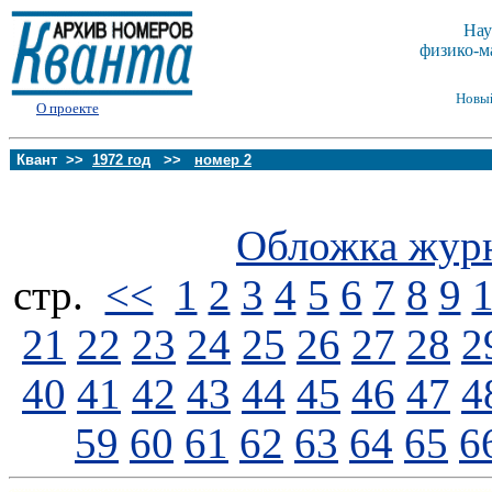
Нау
физико-м
Новы
О проекте
Квант >>
1972 год
>>
номер 2
Обложка жур
стp.
<<
1
2
3
4
5
6
7
8
9
21
22
23
24
25
26
27
28
2
40
41
42
43
44
45
46
47
4
59
60
61
62
63
64
65
6