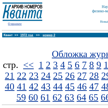
Нау
физико-м
Новы
О проекте
Квант >>
1972 год
>>
номер 2
Обложка жур
стp.
<<
1
2
3
4
5
6
7
8
9
21
22
23
24
25
26
27
28
2
40
41
42
43
44
45
46
47
4
59
60
61
62
63
64
65
6