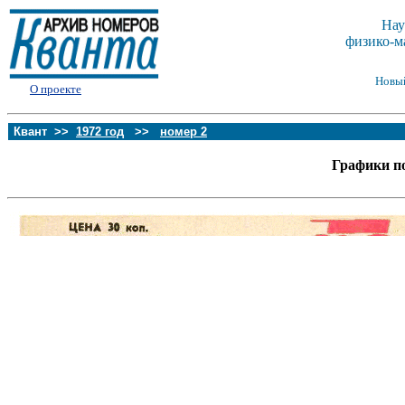
Нау
физико-м
Новы
О проекте
Квант >>
1972 год
>>
номер 2
Графики п