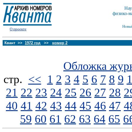
Нау
физико-м
Новы
О проекте
Квант >>
1972 год
>>
номер 2
Обложка жур
стp.
<<
1
2
3
4
5
6
7
8
9
21
22
23
24
25
26
27
28
2
40
41
42
43
44
45
46
47
4
59
60
61
62
63
64
65
6