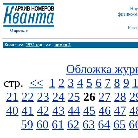
Нау
физико-м
Новы
О проекте
Квант >>
1972 год
>>
номер 2
Обложка жур
стp.
<<
1
2
3
4
5
6
7
8
9
21
22
23
24
25
26
27
28
2
40
41
42
43
44
45
46
47
4
59
60
61
62
63
64
65
6