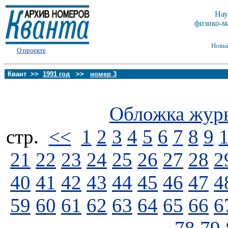
Нау
физико-м
Новы
О проекте
Квант >>
1991 год
>>
номер 3
Обложка жур
стp.
<<
1
2
3
4
5
6
7
8
9
21
22
23
24
25
26
27
28
2
40
41
42
43
44
45
46
47
4
59
60
61
62
63
64
65
66
6