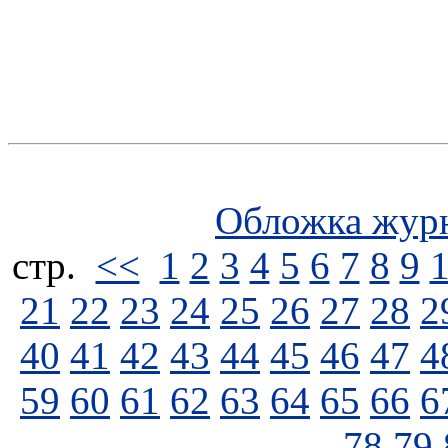
Обложка жур
стp.
<<
1
2
3
4
5
6
7
8
9
21
22
23
24
25
26
27
28
2
40
41
42
43
44
45
46
47
4
59
60
61
62
63
64
65
66
6
78
79