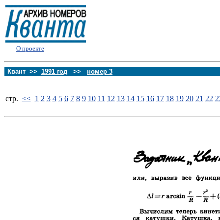
О проекте
Квант >>
1991 год
>>
номер 3
стp.
<<
1
2
3
4
5
6
7
8
9
10
11
12
13
14
15
16
17
18
19
20
21
22
2