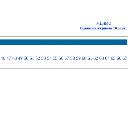
МЦНМО
Редакция журнала "Квант"
46
47
48
49
50
51
52
53
54
55
56
57
58
59
60
61
62
63
64
65
66
67