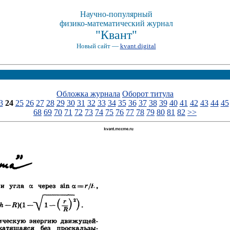
Научно-популярный
физико-математический журнал
"Квант"
Новый сайт —
kvant.digital
Обложка журнала
Оборот титула
3
24
25
26
27
28
29
30
31
32
33
34
35
36
37
38
39
40
41
42
43
44
45
68
69
70
71
72
73
74
75
76
77
78
79
80
81
82
>>