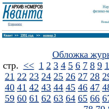
Нау
физико-м
Новы
О проекте
Квант >>
1991 год
>>
номер 3
Обложка жур
стp.
<<
1
2
3
4
5
6
7
8
9
21
22
23
24
25
26
27
28
2
40
41
42
43
44
45
46
47
4
59
60
61
62
63
64
65
66
6