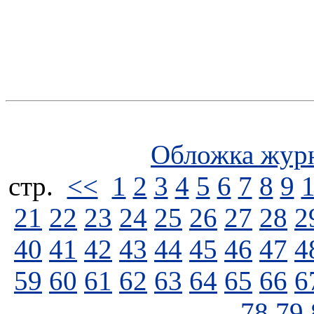
Обложка жур
стp.
<<
1
2
3
4
5
6
7
8
9
21
22
23
24
25
26
27
28
2
40
41
42
43
44
45
46
47
4
59
60
61
62
63
64
65
66
6
78
79