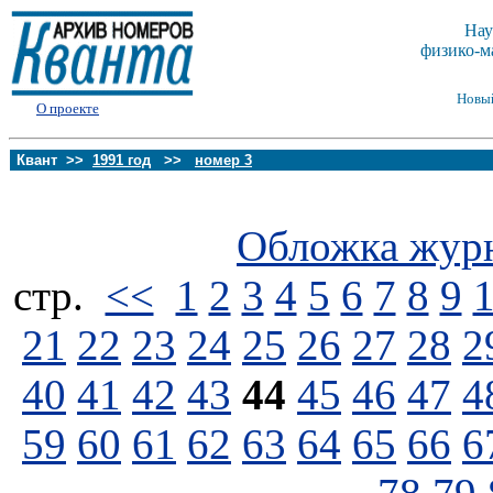
Нау
физико-м
Новы
О проекте
Квант >>
1991 год
>>
номер 3
Обложка жур
стp.
<<
1
2
3
4
5
6
7
8
9
21
22
23
24
25
26
27
28
2
40
41
42
43
44
45
46
47
4
59
60
61
62
63
64
65
66
6