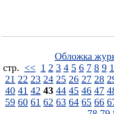
Обложка жур
стp.
<<
1
2
3
4
5
6
7
8
9
21
22
23
24
25
26
27
28
2
40
41
42
43
44
45
46
47
4
59
60
61
62
63
64
65
66
6
78
79