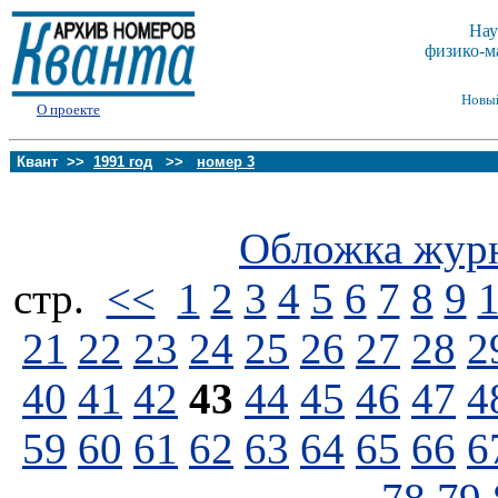
Нау
физико-м
Новы
О проекте
Квант >>
1991 год
>>
номер 3
Обложка жур
стp.
<<
1
2
3
4
5
6
7
8
9
21
22
23
24
25
26
27
28
2
40
41
42
43
44
45
46
47
4
59
60
61
62
63
64
65
66
6