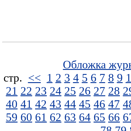
Обложка жур
стp.
<<
1
2
3
4
5
6
7
8
9
21
22
23
24
25
26
27
28
2
40
41
42
43
44
45
46
47
4
59
60
61
62
63
64
65
66
6
78
79