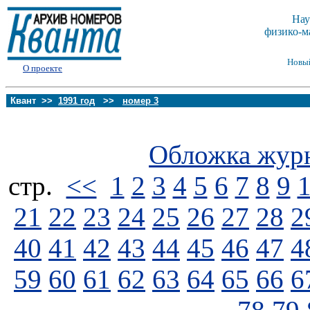
Нау
физико-м
Новы
О проекте
Квант >>
1991 год
>>
номер 3
Обложка жур
стp.
<<
1
2
3
4
5
6
7
8
9
21
22
23
24
25
26
27
28
2
40
41
42
43
44
45
46
47
4
59
60
61
62
63
64
65
66
6