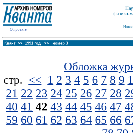
Нау
физико-м
Новы
О проекте
Квант >>
1991 год
>>
номер 3
Обложка жур
стp.
<<
1
2
3
4
5
6
7
8
9
21
22
23
24
25
26
27
28
2
40
41
42
43
44
45
46
47
4
59
60
61
62
63
64
65
66
6