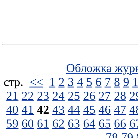
Обложка жур
стp.
<<
1
2
3
4
5
6
7
8
9
21
22
23
24
25
26
27
28
2
40
41
42
43
44
45
46
47
4
59
60
61
62
63
64
65
66
6
78
79