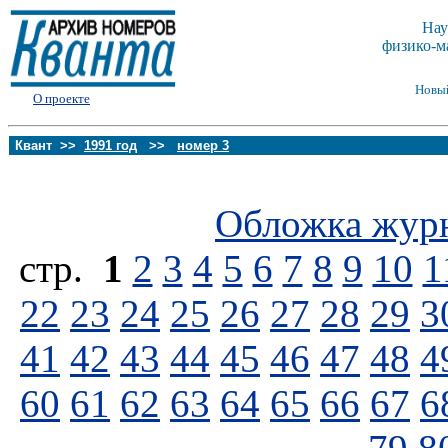
Нау
физико-м
Новы
О проекте
Квант >>
1991 год
>>
номер 3
Обложка жур
стp.
1
2
3
4
5
6
7
8
9
10
1
22
23
24
25
26
27
28
29
3
41
42
43
44
45
46
47
48
4
60
61
62
63
64
65
66
67
6