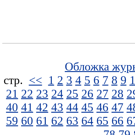
Обложка жур
стp.
<<
1
2
3
4
5
6
7
8
9
21
22
23
24
25
26
27
28
2
40
41
42
43
44
45
46
47
4
59
60
61
62
63
64
65
66
6
78
79