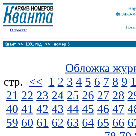
Нау
физико-м
Новы
О проекте
Квант >>
1991 год
>>
номер 3
Обложка жур
стp.
<<
1
2
3
4
5
6
7
8
9
21
22
23
24
25
26
27
28
2
40
41
42
43
44
45
46
47
4
59
60
61
62
63
64
65
66
6