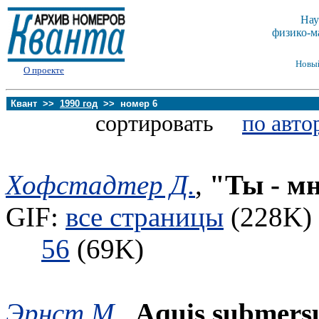
Нау
физико-м
Новы
О проекте
Квант >>
1990 год
>> номер 6
сортировать
по авто
Хофстадтер Д.
,
"Ты - мн
GIF:
все страницы
(228K) 
56
(69K)
Эрнст М.
,
Aquis submers