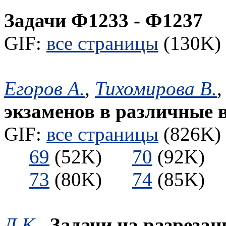
Задачи Ф1233 - Ф1237
GIF:
все страницы
(130K) 
Егоров А.
,
Тихомирова В.
экзаменов в различные в
GIF:
все страницы
(826K) 
69
(52K)
70
(92K
73
(80K)
74
(85K
Д.К.
,
Задачи на разрезан