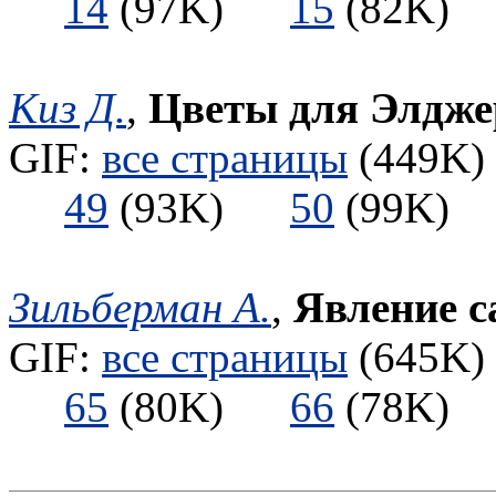
14
(97K)
15
(82K
Киз Д.
,
Цветы для Элдже
GIF:
все страницы
(449K) 
49
(93K)
50
(99K
Зильберман А.
,
Явление 
GIF:
все страницы
(645K) 
65
(80K)
66
(78K