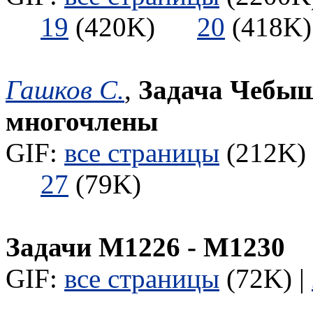
19
(420K)
20
(418
Гашков С.
,
Задача Чебыш
многочлены
GIF:
все страницы
(212K) 
27
(79K)
Задачи М1226 - М1230
GIF:
все страницы
(72K) |