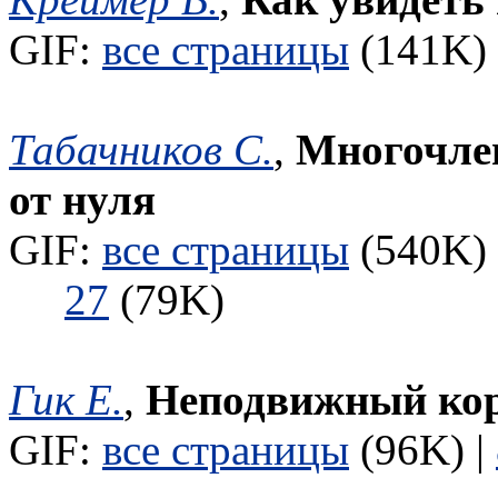
GIF:
все страницы
(141K) 
Табачников С.
,
Многочле
от нуля
GIF:
все страницы
(540K) 
27
(79K)
Гик Е.
,
Неподвижный ко
GIF:
все страницы
(96K) |