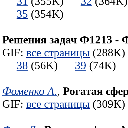
31
(355K)
32
(364
35
(354K)
Решения задач Ф1213 - 
GIF:
все страницы
(288K) 
38
(56K)
39
(74K
Фоменко А.
,
Рогатая сфе
GIF:
все страницы
(309K) 