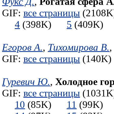
Фукс Д.
,
Рогатая сфера А
GIF:
все страницы
(2108K)
4
(398K)
5
(409K
Егоров А.
,
Тихомирова В.
GIF:
все страницы
(140K) 
Гуревич Ю.
,
Холодное го
GIF:
все страницы
(1031K)
10
(85K)
11
(99K