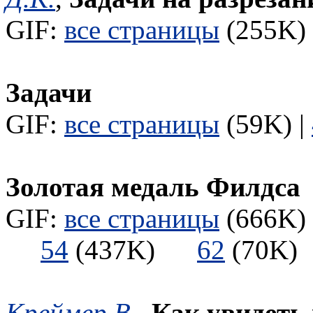
GIF:
все страницы
(255K) 
Задачи
GIF:
все страницы
(59K) |
Золотая медаль Филдса
GIF:
все страницы
(666K) 
54
(437K)
62
(70
Креймер В.
,
Как увидеть