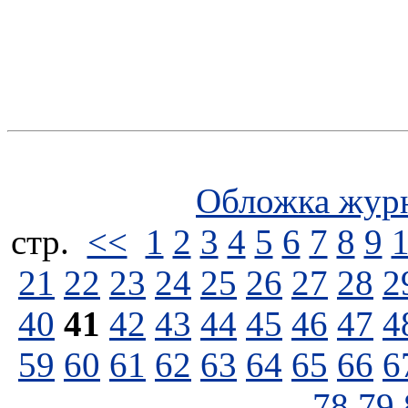
Обложка жур
стp.
<<
1
2
3
4
5
6
7
8
9
21
22
23
24
25
26
27
28
2
40
41
42
43
44
45
46
47
4
59
60
61
62
63
64
65
66
6
78
79