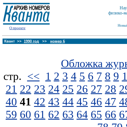
Нау
физико-м
Новы
О проекте
Квант >>
1990 год
>>
номер 6
Обложка жур
стp.
<<
1
2
3
4
5
6
7
8
9
21
22
23
24
25
26
27
28
2
40
41
42
43
44
45
46
47
4
59
60
61
62
63
64
65
66
6