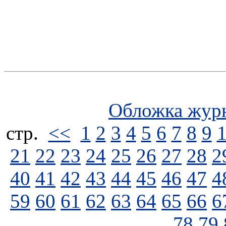
Обложка жур
стp.
<<
1
2
3
4
5
6
7
8
9
21
22
23
24
25
26
27
28
2
40
41
42
43
44
45
46
47
4
59
60
61
62
63
64
65
66
6
78
79