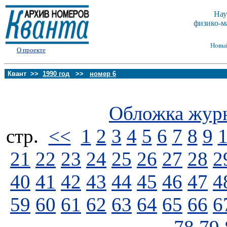
Нау
физико-м
Новы
О проекте
Квант >>
1990 год
>>
номер 6
Обложка жур
стp.
<<
1
2
3
4
5
6
7
8
9
21
22
23
24
25
26
27
28
2
40
41
42
43
44
45
46
47
4
59
60
61
62
63
64
65
66
6