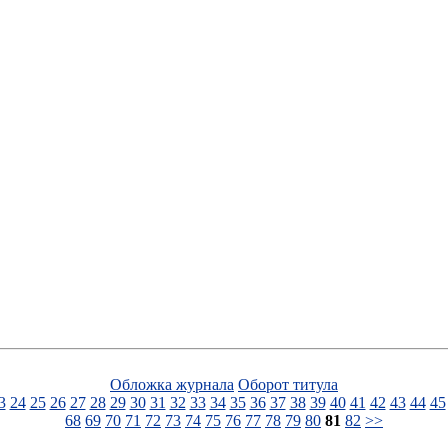
Обложка журнала
Оборот титула
3
24
25
26
27
28
29
30
31
32
33
34
35
36
37
38
39
40
41
42
43
44
45
68
69
70
71
72
73
74
75
76
77
78
79
80
81
82
>>