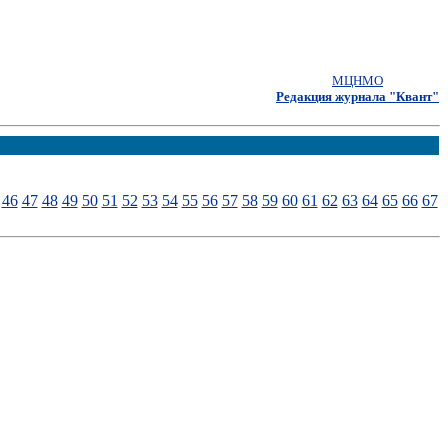
МЦНМО
Редакция журнала "Квант"
46
47
48
49
50
51
52
53
54
55
56
57
58
59
60
61
62
63
64
65
66
67