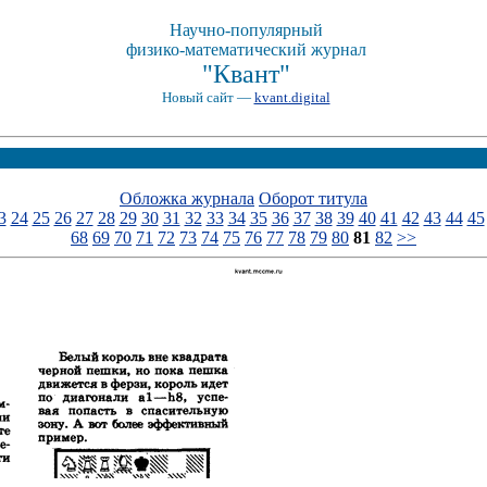
Научно-популярный
физико-математический журнал
"Квант"
Новый сайт —
kvant.digital
Обложка журнала
Оборот титула
3
24
25
26
27
28
29
30
31
32
33
34
35
36
37
38
39
40
41
42
43
44
45
68
69
70
71
72
73
74
75
76
77
78
79
80
81
82
>>