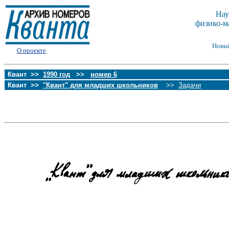
Нау
физико-м
Новы
О проекте
Квант >>
1990 год
>>
номер 6
Квант >>
"Квант" для младших школьников
>>
Задачи