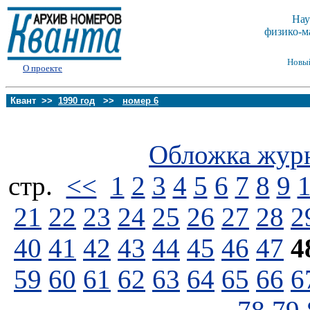
Нау
физико-м
Новы
О проекте
Квант >>
1990 год
>>
номер 6
Обложка жур
стp.
<<
1
2
3
4
5
6
7
8
9
21
22
23
24
25
26
27
28
2
40
41
42
43
44
45
46
47
4
59
60
61
62
63
64
65
66
6