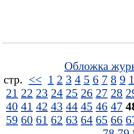
Обложка жур
стp.
<<
1
2
3
4
5
6
7
8
9
21
22
23
24
25
26
27
28
2
40
41
42
43
44
45
46
47
4
59
60
61
62
63
64
65
66
6
78
79