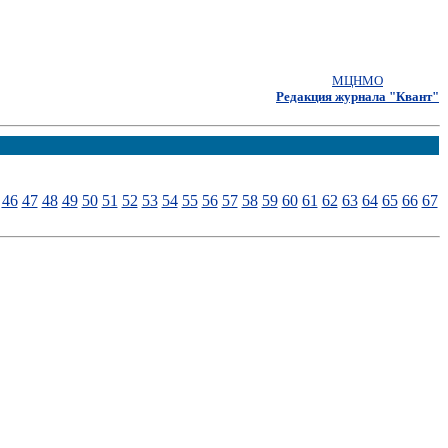
МЦНМО
Редакция журнала "Квант"
46
47
48
49
50
51
52
53
54
55
56
57
58
59
60
61
62
63
64
65
66
67