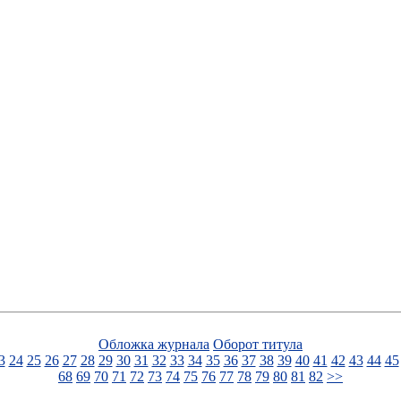
Обложка журнала
Оборот титула
3
24
25
26
27
28
29
30
31
32
33
34
35
36
37
38
39
40
41
42
43
44
45
68
69
70
71
72
73
74
75
76
77
78
79
80
81
82
>>