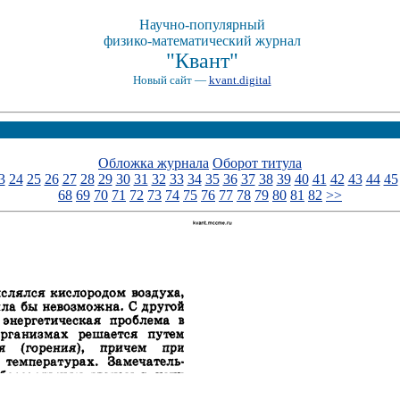
Научно-популярный
физико-математический журнал
"Квант"
Новый сайт —
kvant.digital
Обложка журнала
Оборот титула
3
24
25
26
27
28
29
30
31
32
33
34
35
36
37
38
39
40
41
42
43
44
45
68
69
70
71
72
73
74
75
76
77
78
79
80
81
82
>>