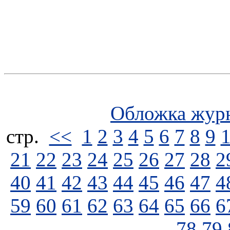
Обложка жур
стp.
<<
1
2
3
4
5
6
7
8
9
21
22
23
24
25
26
27
28
2
40
41
42
43
44
45
46
47
4
59
60
61
62
63
64
65
66
6
78
79