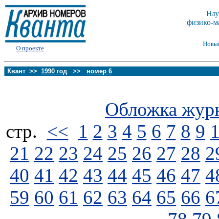
Нау
физико-м
Новы
О проекте
Квант >>
1990 год
>>
номер 6
Обложка жур
стp.
<<
1
2
3
4
5
6
7
8
9
21
22
23
24
25
26
27
28
2
40
41
42
43
44
45
46
47
4
59
60
61
62
63
64
65
66
6