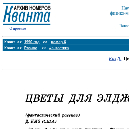
Нау
физико-м
Новы
О проекте
Квант >>
1990 год
>>
номер 6
Квант >>
Разное
>>
Фантастика
Киз Д.,
Цв