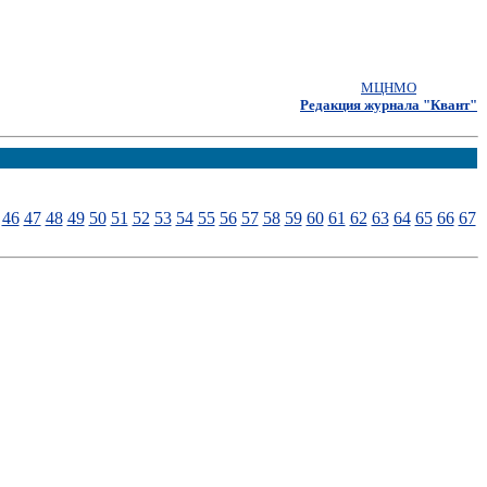
МЦНМО
Редакция журнала "Квант"
46
47
48
49
50
51
52
53
54
55
56
57
58
59
60
61
62
63
64
65
66
67