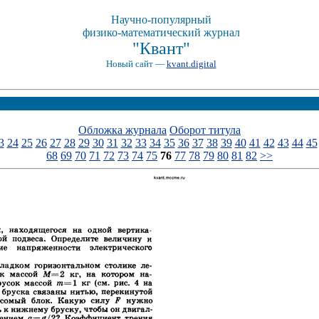
Научно-популярный
физико-математический журнал
"Квант"
Новый сайт —
kvant.digital
Обложка журнала
Оборот титула
3
24
25
26
27
28
29
30
31
32
33
34
35
36
37
38
39
40
41
42
43
44
45
68
69
70
71
72
73
74
75
76
77
78
79
80
81
82
>>