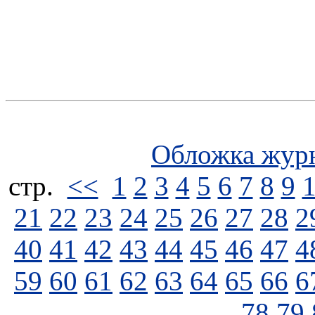
Обложка жур
стp.
<<
1
2
3
4
5
6
7
8
9
21
22
23
24
25
26
27
28
2
40
41
42
43
44
45
46
47
4
59
60
61
62
63
64
65
66
6
78
79