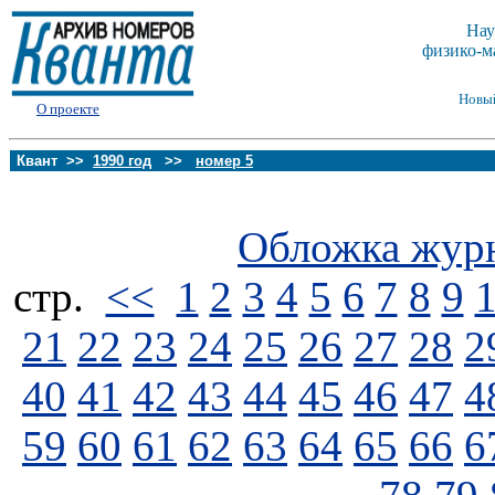
Нау
физико-м
Новы
О проекте
Квант >>
1990 год
>>
номер 5
Обложка жур
стp.
<<
1
2
3
4
5
6
7
8
9
21
22
23
24
25
26
27
28
2
40
41
42
43
44
45
46
47
4
59
60
61
62
63
64
65
66
6