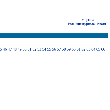
МЦНМО
Редакция журнала "Квант"
5
46
47
48
49
50
51
52
53
54
55
56
57
58
59
60
61
62
63
64
65
66