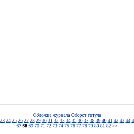
Обложка журнала
Оборот титула
23
24
25
26
27
28
29
30
31
32
33
34
35
36
37
38
39
40
41
42
43
44
4
67
68
69
70
71
72
73
74
75
76
77
78
79
80
81
82
>>