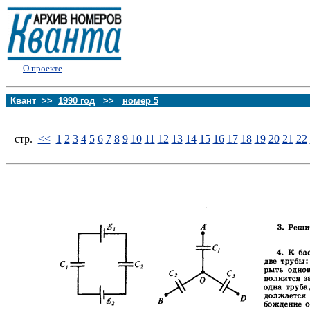
О проекте
Квант >>
1990 год
>>
номер 5
стp.
<<
1
2
3
4
5
6
7
8
9
10
11
12
13
14
15
16
17
18
19
20
21
22