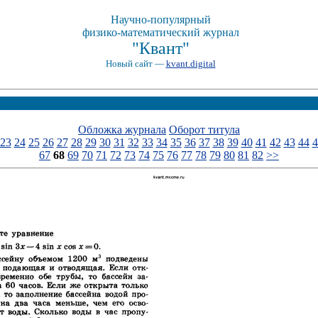
Научно-популярный
физико-математический журнал
"Квант"
Новый сайт —
kvant.digital
Обложка журнала
Оборот титула
23
24
25
26
27
28
29
30
31
32
33
34
35
36
37
38
39
40
41
42
43
44
4
67
68
69
70
71
72
73
74
75
76
77
78
79
80
81
82
>>