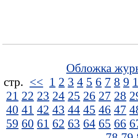
Обложка жур
стp.
<<
1
2
3
4
5
6
7
8
9
21
22
23
24
25
26
27
28
2
40
41
42
43
44
45
46
47
4
59
60
61
62
63
64
65
66
6
78
79