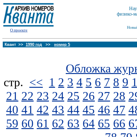
Нау
физико-м
Новы
О проекте
Квант >>
1990 год
>>
номер 5
Обложка жур
стp.
<<
1
2
3
4
5
6
7
8
9
21
22
23
24
25
26
27
28
2
40
41
42
43
44
45
46
47
4
59
60
61
62
63
64
65
66
6