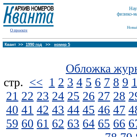
Нау
физико-м
Новы
О проекте
Квант >>
1990 год
>>
номер 5
Обложка жур
стp.
<<
1
2
3
4
5
6
7
8
9
21
22
23
24
25
26
27
28
2
40
41
42
43
44
45
46
47
4
59
60
61
62
63
64
65
66
6