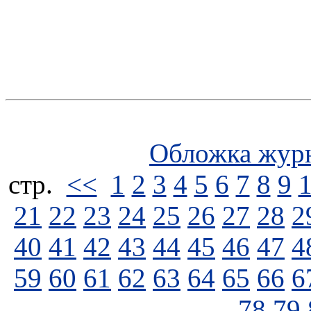
Обложка жур
стp.
<<
1
2
3
4
5
6
7
8
9
21
22
23
24
25
26
27
28
2
40
41
42
43
44
45
46
47
4
59
60
61
62
63
64
65
66
6
78
79