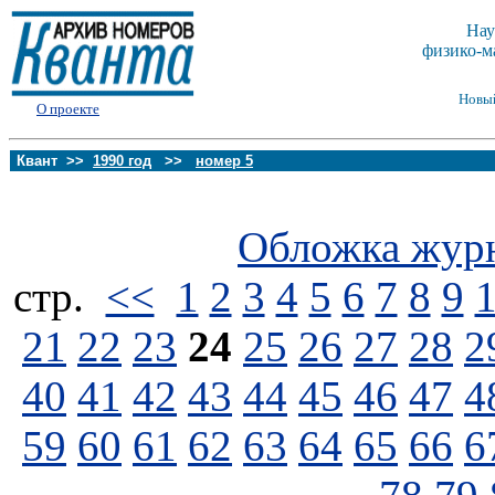
Нау
физико-м
Новы
О проекте
Квант >>
1990 год
>>
номер 5
Обложка жур
стp.
<<
1
2
3
4
5
6
7
8
9
21
22
23
24
25
26
27
28
2
40
41
42
43
44
45
46
47
4
59
60
61
62
63
64
65
66
6