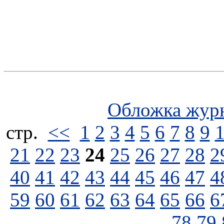
Обложка жур
стp.
<<
1
2
3
4
5
6
7
8
9
21
22
23
24
25
26
27
28
2
40
41
42
43
44
45
46
47
4
59
60
61
62
63
64
65
66
6
78
79