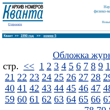
Нау
физико-м
Новы
О проекте
Квант >>
1990 год
>>
номер 5
Обложка жур
стp.
<<
1
2
3
4
5
6
7
8
9
21
22
23
24
25
26
27
28
2
40
41
42
43
44
45
46
47
4
59
60
61
62
63
64
65
66
6