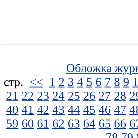
Обложка жур
стp.
<<
1
2
3
4
5
6
7
8
9
21
22
23
24
25
26
27
28
2
40
41
42
43
44
45
46
47
4
59
60
61
62
63
64
65
66
6
78
79