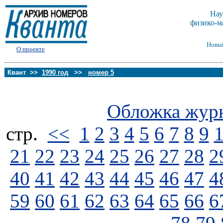
Нау
физико-м
Новы
О проекте
Квант >>
1990 год
>>
номер 5
Обложка жур
стp.
<<
1
2
3
4
5
6
7
8
9
21
22
23
24
25
26
27
28
2
40
41
42
43
44
45
46
47
4
59
60
61
62
63
64
65
66
6