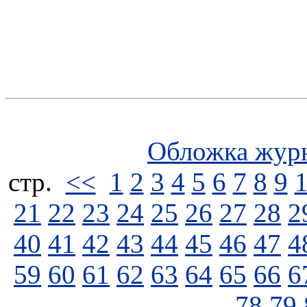
Обложка жур
стp.
<<
1
2
3
4
5
6
7
8
9
21
22
23
24
25
26
27
28
2
40
41
42
43
44
45
46
47
4
59
60
61
62
63
64
65
66
6
78
79