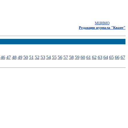
МЦНМО
Редакция журнала "Квант"
46
47
48
49
50
51
52
53
54
55
56
57
58
59
60
61
62
63
64
65
66
67