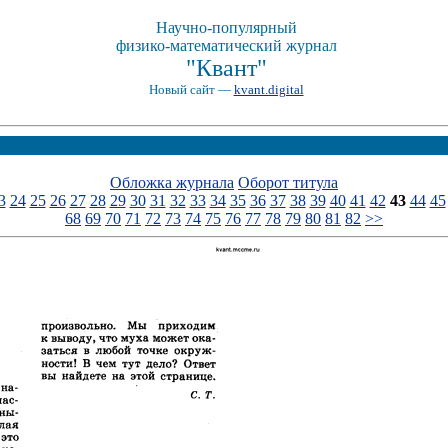
Научно-популярный
физико-математический журнал
"Квант"
Новый сайт —
kvant.digital
Обложка журнала
Оборот титула
3
24
25
26
27
28
29
30
31
32
33
34
35
36
37
38
39
40
41
42
43
44
45
68
69
70
71
72
73
74
75
76
77
78
79
80
81
82
>>