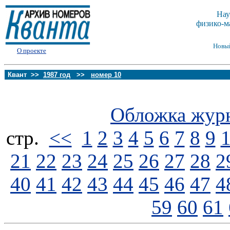
Нау
физико-м
Новы
О проекте
Квант >>
1987 год
>>
номер 10
Обложка жур
стp.
<<
1
2
3
4
5
6
7
8
9
21
22
23
24
25
26
27
28
2
40
41
42
43
44
45
46
47
4
59
60
61