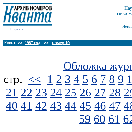
Нау
физико-м
Новы
О проекте
Квант >>
1987 год
>>
номер 10
Обложка жур
стp.
<<
1
2
3
4
5
6
7
8
9
21
22
23
24
25
26
27
28
2
40
41
42
43
44
45
46
47
4
59
60
61
6