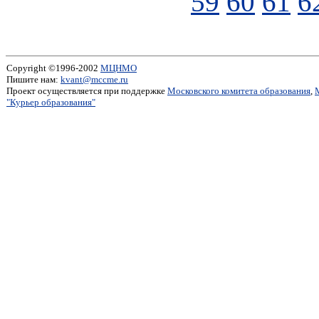
59
60
61
6
Copyright ©1996-2002
МЦНМО
Пишите нам:
kvant@mccme.ru
Проект осуществляется при поддержке
Московского комитета образования
,
"Курьер образования"