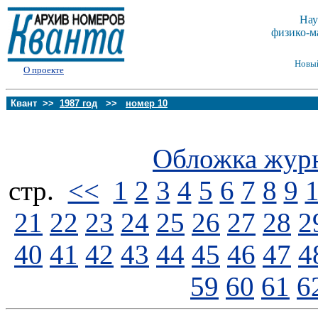
Нау
физико-м
Новы
О проекте
Квант >>
1987 год
>>
номер 10
Обложка жур
стp.
<<
1
2
3
4
5
6
7
8
9
21
22
23
24
25
26
27
28
2
40
41
42
43
44
45
46
47
4
59
60
61
6