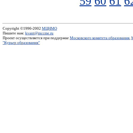
59
60
61
6
Copyright ©1996-2002
МЦНМО
Пишите нам:
kvant@mccme.ru
Проект осуществляется при поддержке
Московского комитета образования
,
"Курьер образования"