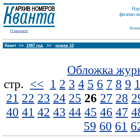
Нау
физико-м
Новы
О проекте
Квант >>
1987 год
>>
номер 10
Обложка жур
стp.
<<
1
2
3
4
5
6
7
8
9
21
22
23
24
25
26
27
28
2
40
41
42
43
44
45
46
47
4
59
60
61
6