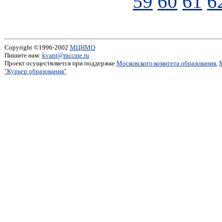
59
60
61
6
Copyright ©1996-2002
МЦНМО
Пишите нам:
kvant@mccme.ru
Проект осуществляется при поддержке
Московского комитета образования
,
"Курьер образования"