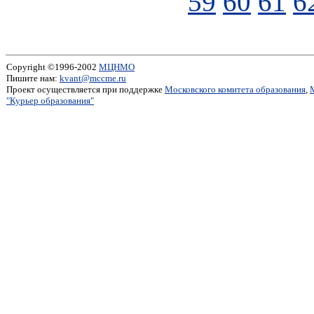
59
60
61
6
Copyright ©1996-2002
МЦНМО
Пишите нам:
kvant@mccme.ru
Проект осуществляется при поддержке
Московского комитета образования
,
"Курьер образования"