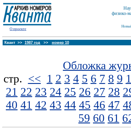
Нау
физико-м
Новы
О проекте
Квант >>
1987 год
>>
номер 10
Обложка жур
стp.
<<
1
2
3
4
5
6
7
8
9
21
22
23
24
25
26
27
28
2
40
41
42
43
44
45
46
47
4
59
60
61
6