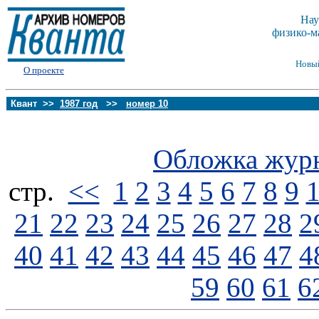
Нау
физико-м
Новы
О проекте
Квант >>
1987 год
>>
номер 10
Обложка жур
стp.
<<
1
2
3
4
5
6
7
8
9
21
22
23
24
25
26
27
28
2
40
41
42
43
44
45
46
47
4
59
60
61
6