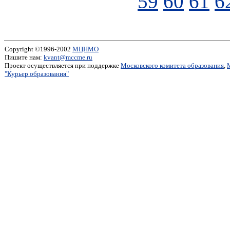
59
60
61
6
Copyright ©1996-2002
МЦНМО
Пишите нам:
kvant@mccme.ru
Проект осуществляется при поддержке
Московского комитета образования
,
"Курьер образования"